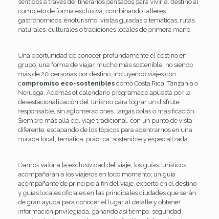
sentidos a través de itinerarios pensados para vivir el destino al
completo de forma exclusiva, combinando talleres
gastronómicos, enoturismo, visitas guiadas o temáticas, rutas
naturales, culturales o tradiciones locales de primera mano.
Una oportunidad de conocer profundamente el destino en
grupo, una forma de viajar mucho más sostenible, no siendo
más de 20 personas por destino, incluyendo viajes con
c
ompromiso eco-sostenibles
como Costa Rica, Tanzania o
Noruega. Además el calendario programado apuesta por la
desestacionalización del turismo para lograr un disfrute
responsable, sin aglomeraciones, largas colas o masificación.
Siempre más allá del viaje tradicional, con un punto de vista
diferente, escapando de los tópicos para adentrarnos en una
mirada local, temática, práctica, sostenible y especializada.
Damos valor a la exclusividad del viaje, los guías turísticos
acompañarán a los viajeros en todo momento; un guía
acompañante de principio a fin del viaje, experto en el destino
y guías locales oficiales en las principales ciudades que serán
de gran ayuda para conocer el lugar al detalle y obtener
información privilegiada, ganando así tiempo, seguridad,