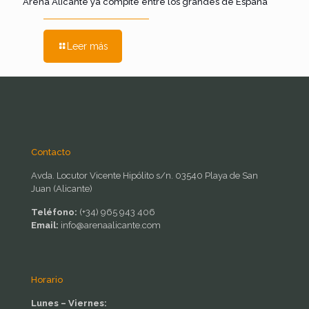
Arena Alicante ya compite entre los grandes de España
Leer más
Contacto
Avda. Locutor Vicente Hipólito s/n. 03540 Playa de San
Juan (Alicante)
Teléfono:
(+34) 965 943 406
Email:
info@arenaalicante.com
Horario
Lunes – Viernes: