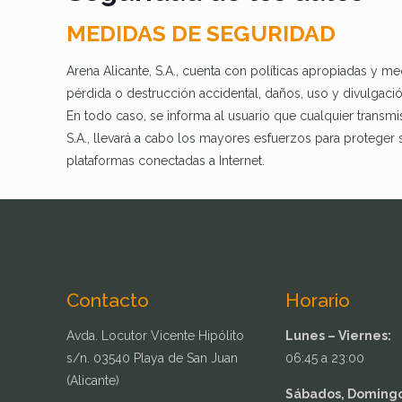
MEDIDAS DE SEGURIDAD
Arena Alicante, S.A., cuenta con políticas apropiadas y m
pérdida o destrucción accidental, daños, uso y divulgació
En todo caso, se informa al usuario que cualquier transmi
S.A., llevará a cabo los mayores esfuerzos para proteger
plataformas conectadas a Internet.
Contacto
Horario
Avda. Locutor Vicente Hipólito
Lunes – Viernes:
s/n. 03540 Playa de San Juan
06:45 a 23:00
(Alicante)
Sábados, Domingos