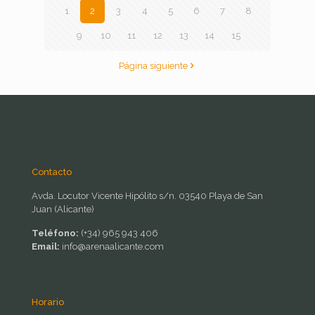
1
2
3
4
5
6
7
8
9
10
11
12
13
14
15
Página siguiente
Contacto
Avda. Locutor Vicente Hipólito s/n. 03540 Playa de San
Juan (Alicante)
Teléfono:
(+34) 965 943 406
Email:
info@arenaalicante.com
Horario