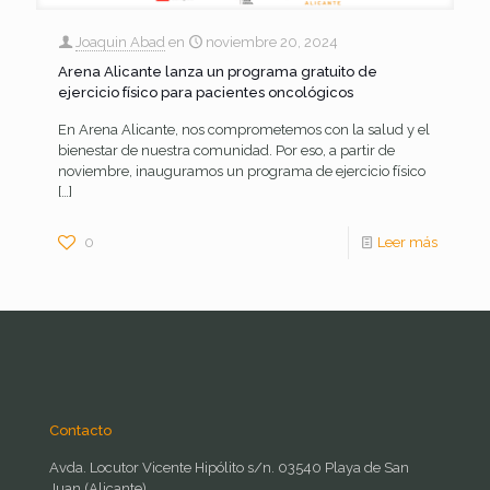
Joaquin Abad
en
noviembre 20, 2024
Arena Alicante lanza un programa gratuito de
ejercicio físico para pacientes oncológicos
En Arena Alicante, nos comprometemos con la salud y el
bienestar de nuestra comunidad. Por eso, a partir de
noviembre, inauguramos un programa de ejercicio físico
[…]
0
Leer más
Contacto
Avda. Locutor Vicente Hipólito s/n. 03540 Playa de San
Juan (Alicante)