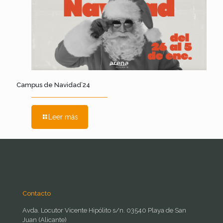
Campus de Navidad’24
Leer más
Contacto
Avda. Locutor Vicente Hipólito s/n. 03540 Playa de San
Juan (Alicante)